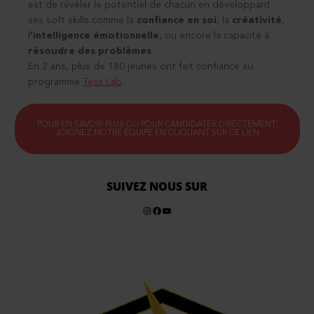
est de révéler le potentiel de chacun en développant
ses
soft skills
comme la
confiance en soi
, la
créativité
,
l
’intelligence émotionnelle
, ou encore la capacité à
résoudre des problèmes
.
En 2 ans, plus de 180 jeunes ont fait confiance au
programme
Tess Lab
.
POUR EN SAVOIR PLUS OU POUR CANDIDATER DIRECTEMENT,
JOIGNEZ NOTRE ÉQUIPE EN CLIQUANT SUR CE LIEN
SUIVEZ NOUS SUR
Instagram
Facebook
YouTube